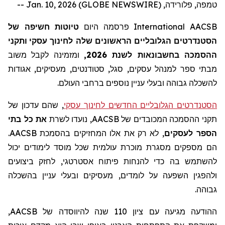
טמפה, פלורידה, Jan. 10, 2026 (GLOBE NEWSWIRE) --
AACSB
International
פרסמה היום
טיוטות חשיפה של
הסטנדרטים
הגלובליים הראשונים
שלה
לחינוך עסקי
ותקני
ההסמכה
ב
חשבונאות לשנת 2026,
ומזמינה לקבל
משוב
מבתי ספר
למנהל עסקים
, סגל, סטודנטים, מעסיקים, אגודות
לה
שכלה גבוהה ובעלי עניין נוספים ברחבי העולם.
הסטנדרטים הגלובליים החדשים לחינוך עסקי
, שהם עדכון של
תקני ההסמכה המכובדים של
AACSB
, נועדו לשרת
את כל בתי
הספר לעסקים
, לא רק את אלו המחזיקים בהסמכת
AACSB
.
הם מספקים מסגרת מוכרת עולמית שכל מוסד לימודים יכול
להשתמש בה כדי להנחות פיתוח אסטרטגי, לחזק ביצועים
ולהפגין
השפעה על לומדים, מעסיקים ובעלי עניין בהשכלה
גבוהה.
ההודעה מגיעה עם ציון 110 שנה להיווסד
ה
של
AACSB
,