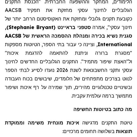
הלימודים, המחקר וההשפעה החברתית. "הכנסת התקנים
הגלובליים לחינוך עסקי מחזקת את תפקיד AACSB
כקובע
ת
תקנים גלובלי ומחזקת את
האקוסיסטם
הרחב יותר של
חינוך עסקי"
,
אמרה
סטפני
בראיינט
(
Stephanie Bryant
)
,
סגנית נשיא בכירה ו
מנהלת
ההסמכה הראשית של AACSB
International
, וציינה כי עבור בתי הספר, הטיוטות מספקות
"מסגרת ברורה
וניתנת להתאמה להדגמת איכות
"
ול"האצת
שיפור מתמיד"
.
התקנים הגלובליים החדשים לחינוך
עסקי ותקני החשבונאות לשנת 2026 נועדו לסייע לבתי הספר
לנווט בצרכים
מתפתחים
של הלומדים,
שיבושים
בכוח העבודה
ובשינויים טכנולוגיים מהירים, תוך שמירה על רף איכות ושיפור
מתמשך ברמה עולמית עקבית.
מה
כתוב
בטיוטות החשיפה
טיוטת התקנים מדגישה
איכות מונחית משימה וממוקדת
תוצאות
בשלושה תחומים מרכזיים: